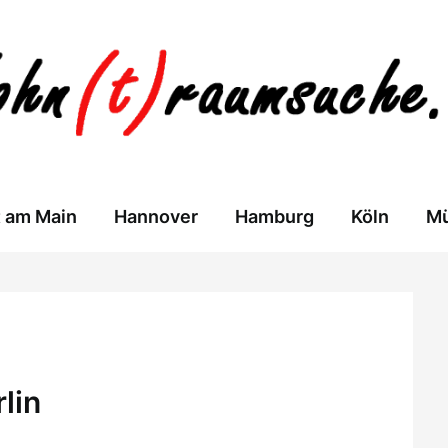
t am Main
Hannover
Hamburg
Köln
M
lin