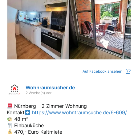
Auf Facebook ansehen
Wohnraumsucher.de
2 Woche(n) vor
Nürnberg – 2 Zimmer Wohnung
Kontakt
https://www.wohntraumsuche.de/6-609/
48 m²
Einbauküche
470,- Euro Kaltmiete