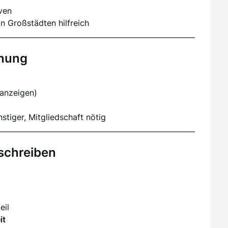
iven
n Großstädten hilfreich
hnung
nanzeigen)
stiger, Mitgliedschaft nötig
schreiben
eil
it