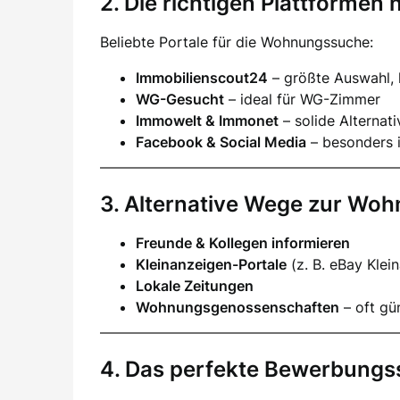
2. Die richtigen Plattformen 
Beliebte Portale für die Wohnungssuche:
Immobilienscout24
– größte Auswahl,
WG-Gesucht
– ideal für WG-Zimmer
Immowelt & Immonet
– solide Alternat
Facebook & Social Media
– besonders i
3. Alternative Wege zur Wo
Freunde & Kollegen informieren
Kleinanzeigen-Portale
(z. B. eBay Klei
Lokale Zeitungen
Wohnungsgenossenschaften
– oft gün
4. Das perfekte Bewerbungs