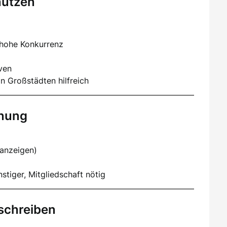
nutzen
 hohe Konkurrenz
iven
n Großstädten hilfreich
hnung
nanzeigen)
stiger, Mitgliedschaft nötig
schreiben