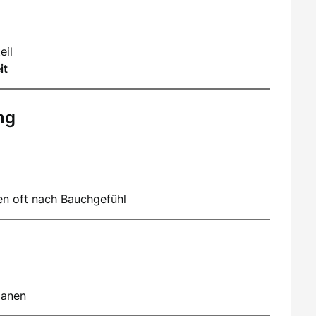
eil
it
ng
en oft nach Bauchgefühl
lanen