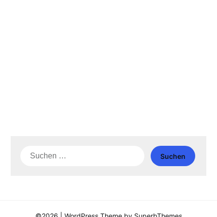
Suche
nach:
©2026
| WordPress Theme by
SuperbThemes