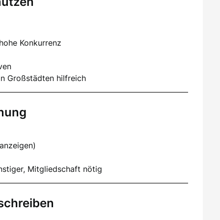
nutzen
 hohe Konkurrenz
iven
n Großstädten hilfreich
hnung
nanzeigen)
stiger, Mitgliedschaft nötig
schreiben