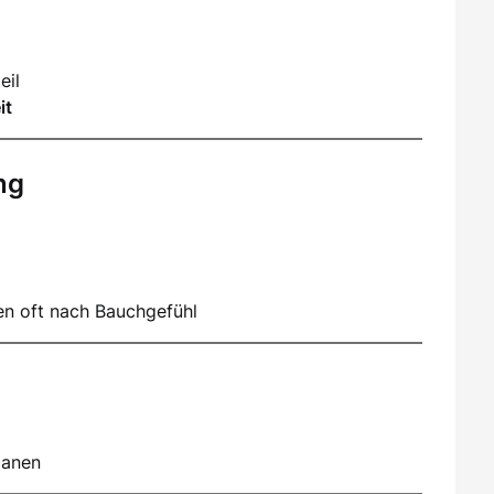
eil
it
ng
en oft nach Bauchgefühl
lanen