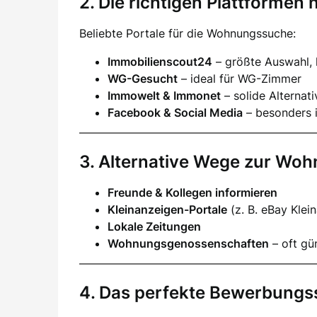
2. Die richtigen Plattformen 
Beliebte Portale für die Wohnungssuche:
Immobilienscout24
– größte Auswahl,
WG-Gesucht
– ideal für WG-Zimmer
Immowelt & Immonet
– solide Alternat
Facebook & Social Media
– besonders i
3. Alternative Wege zur Wo
Freunde & Kollegen informieren
Kleinanzeigen-Portale
(z. B. eBay Klei
Lokale Zeitungen
Wohnungsgenossenschaften
– oft gün
4. Das perfekte Bewerbungs