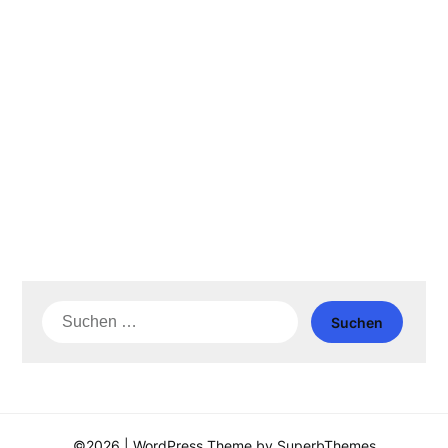
Suche
nach:
©2026
| WordPress Theme by
SuperbThemes