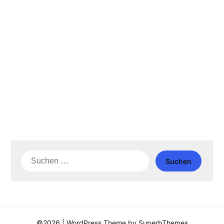
Suche
nach:
©2026
| WordPress Theme by
SuperbThemes