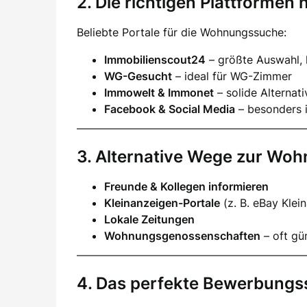
2. Die richtigen Plattformen 
Beliebte Portale für die Wohnungssuche:
Immobilienscout24
– größte Auswahl,
WG-Gesucht
– ideal für WG-Zimmer
Immowelt & Immonet
– solide Alternat
Facebook & Social Media
– besonders i
3. Alternative Wege zur Wo
Freunde & Kollegen informieren
Kleinanzeigen-Portale
(z. B. eBay Klei
Lokale Zeitungen
Wohnungsgenossenschaften
– oft gün
4. Das perfekte Bewerbungs