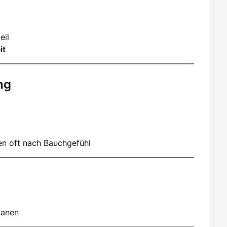
eil
it
ng
en oft nach Bauchgefühl
lanen