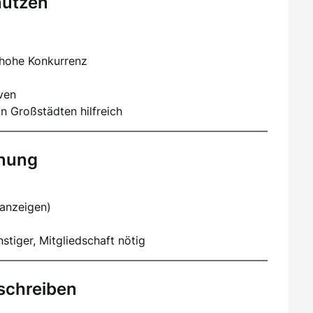
nutzen
 hohe Konkurrenz
iven
n Großstädten hilfreich
hnung
nanzeigen)
stiger, Mitgliedschaft nötig
schreiben