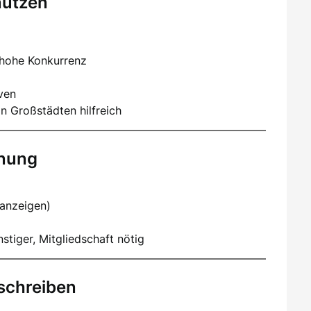
nutzen
 hohe Konkurrenz
iven
n Großstädten hilfreich
hnung
nanzeigen)
stiger, Mitgliedschaft nötig
schreiben