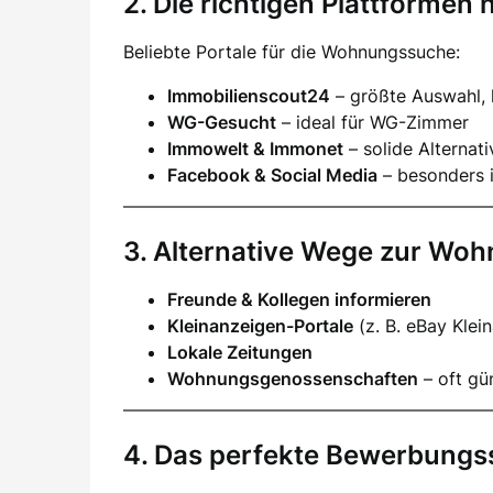
2. Die richtigen Plattformen 
Beliebte Portale für die Wohnungssuche:
Immobilienscout24
– größte Auswahl,
WG-Gesucht
– ideal für WG-Zimmer
Immowelt & Immonet
– solide Alternat
Facebook & Social Media
– besonders i
3. Alternative Wege zur Wo
Freunde & Kollegen informieren
Kleinanzeigen-Portale
(z. B. eBay Klei
Lokale Zeitungen
Wohnungsgenossenschaften
– oft gün
4. Das perfekte Bewerbungs