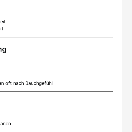
eil
it
ng
en oft nach Bauchgefühl
lanen