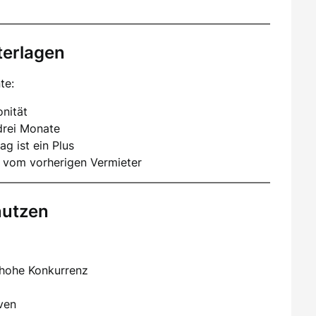
terlagen
te:
nität
drei Monate
ag ist ein Plus
 vom vorherigen Vermieter
nutzen
 hohe Konkurrenz
iven