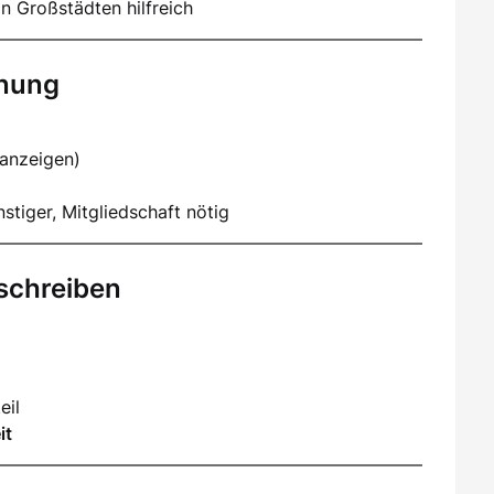
n Großstädten hilfreich
hnung
nanzeigen)
stiger, Mitgliedschaft nötig
schreiben
eil
it