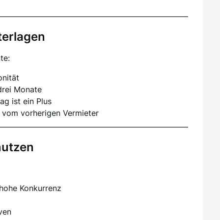
terlagen
te:
nität
drei Monate
ag ist ein Plus
 vom vorherigen Vermieter
nutzen
 hohe Konkurrenz
iven