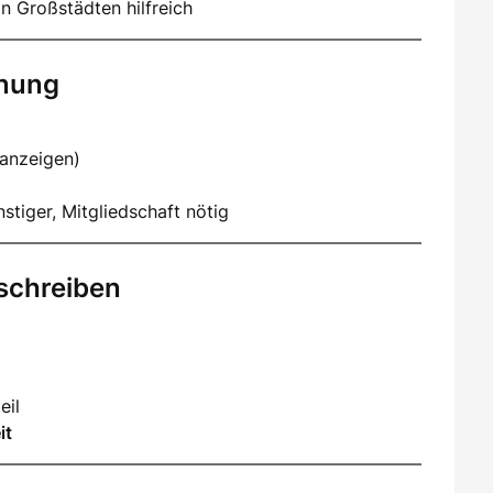
n Großstädten hilfreich
hnung
nanzeigen)
stiger, Mitgliedschaft nötig
schreiben
eil
it