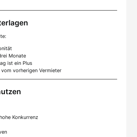
terlagen
te:
nität
drei Monate
ag ist ein Plus
 vom vorherigen Vermieter
nutzen
 hohe Konkurrenz
iven