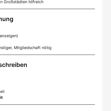
n Großstädten hilfreich
hnung
nanzeigen)
stiger, Mitgliedschaft nötig
schreiben
eil
it