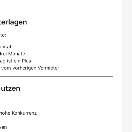
terlagen
te:
nität
drei Monate
ag ist ein Plus
 vom vorherigen Vermieter
nutzen
 hohe Konkurrenz
iven