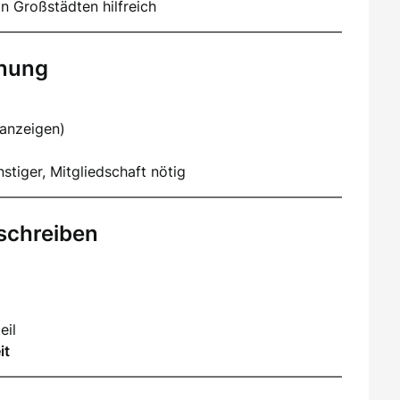
n Großstädten hilfreich
hnung
nanzeigen)
stiger, Mitgliedschaft nötig
schreiben
eil
it