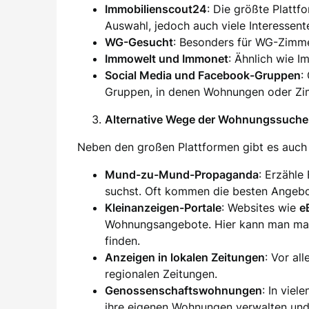
Immobilienscout24
: Die größte Plattf
Auswahl, jedoch auch viele Interessent
WG-Gesucht
: Besonders für WG-Zimm
Immowelt und Immonet
: Ähnlich wie I
Social Media und Facebook-Gruppen
:
Gruppen, in denen Wohnungen oder Zim
Alternative Wege der Wohnungssuche
Neben den großen Plattformen gibt es auch 
Mund-zu-Mund-Propaganda
: Erzähle
suchst. Oft kommen die besten Angebo
Kleinanzeigen-Portale
: Websites wie
e
Wohnungsangebote. Hier kann man ma
finden.
Anzeigen in lokalen Zeitungen
: Vor al
regionalen Zeitungen.
Genossenschaftswohnungen
: In vie
ihre eigenen Wohnungen verwalten und