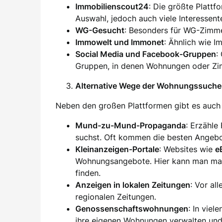
Immobilienscout24
: Die größte Plattf
Auswahl, jedoch auch viele Interessent
WG-Gesucht
: Besonders für WG-Zimm
Immowelt und Immonet
: Ähnlich wie I
Social Media und Facebook-Gruppen
:
Gruppen, in denen Wohnungen oder Zim
Alternative Wege der Wohnungssuche
Neben den großen Plattformen gibt es auch 
Mund-zu-Mund-Propaganda
: Erzähle
suchst. Oft kommen die besten Angebo
Kleinanzeigen-Portale
: Websites wie
e
Wohnungsangebote. Hier kann man ma
finden.
Anzeigen in lokalen Zeitungen
: Vor al
regionalen Zeitungen.
Genossenschaftswohnungen
: In vie
ihre eigenen Wohnungen verwalten und