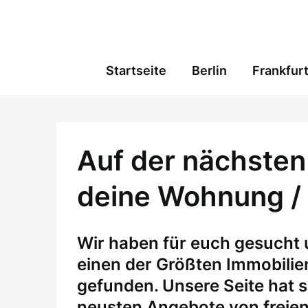
Skip
to
content
Startseite
Berlin
Frankfur
Auf der nächsten 
deine Wohnung /
W
ir haben für euch gesucht
einen der Größten Immobili
gefunden. Unsere Seite hat si
neusten Angebote von freie