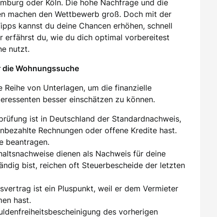
amburg oder Köln. Die hohe Nachfrage und die
en machen den Wettbewerb groß. Doch mit der
 Tipps kannst du deine Chancen erhöhen, schnell
 erfährst du, wie du dich optimal vorbereitest
e nutzt.
ür die Wohnungssuche
 Reihe von Unterlagen, um die finanzielle
nteressenten besser einschätzen zu können.
sprüfung ist in Deutschland der Standardnachweis,
unbezahlte Rechnungen oder offene Kredite hast.
e beantragen.
ehaltsnachweise dienen als Nachweis für deine
tändig bist, reichen oft Steuerbescheide der letzten
tsvertrag ist ein Pluspunkt, weil er dem Vermieter
men hast.
huldenfreiheitsbescheinigung des vorherigen